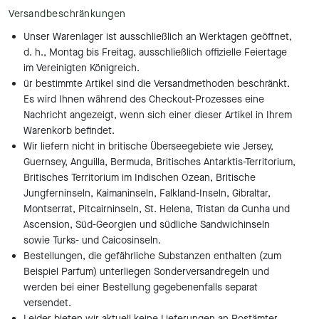
Versandbeschränkungen
Unser Warenlager ist ausschließlich an Werktagen geöffnet,
d. h., Montag bis Freitag, ausschließlich offizielle Feiertage
im Vereinigten Königreich.
ür bestimmte Artikel sind die Versandmethoden beschränkt.
Es wird Ihnen während des Checkout-Prozesses eine
Nachricht angezeigt, wenn sich einer dieser Artikel in Ihrem
Warenkorb befindet.
Wir liefern nicht in britische Überseegebiete wie Jersey,
Guernsey, Anguilla, Bermuda, Britisches Antarktis-Territorium,
Britisches Territorium im Indischen Ozean, Britische
Jungferninseln, Kaimaninseln, Falkland-Inseln, Gibraltar,
Montserrat, Pitcairninseln, St. Helena, Tristan da Cunha und
Ascension, Süd-Georgien und südliche Sandwichinseln
sowie Turks- und Caicosinseln.
Bestellungen, die gefährliche Substanzen enthalten (zum
Beispiel Parfum) unterliegen Sonderversandregeln und
werden bei einer Bestellung gegebenenfalls separat
versendet.
Leider bieten wir aktuell keine Lieferungen an Postämter