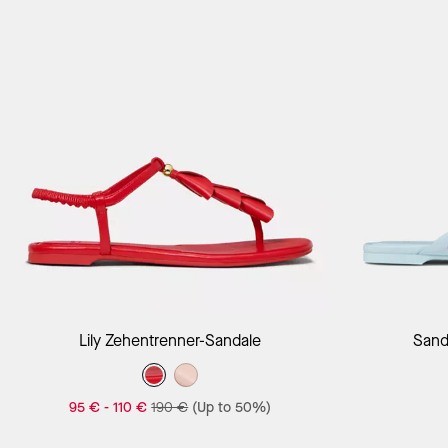
In Den Warenkorb
Lily Zehentrenner-Sandale
Sand
95 €
-
110 €
190 €
(Up to 50%)