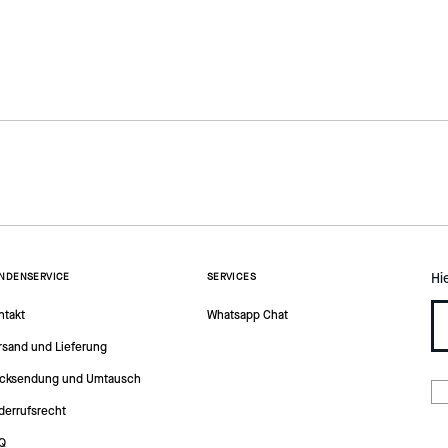
Hi
NDENSERVICE
SERVICES
ntakt
Whatsapp Chat
rsand und Lieferung
cksendung und Umtausch
derrufsrecht
Q