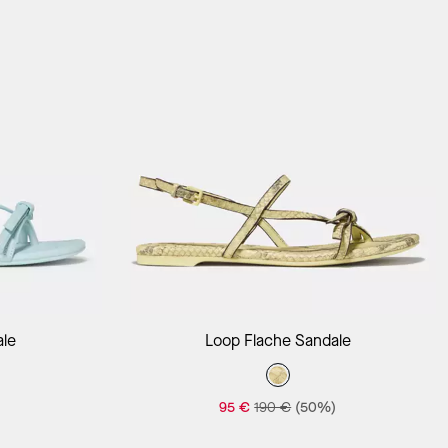
orb
In Den Warenkorb
ale
Loop Flache Sandale
)
95 €
190 €
(50%)