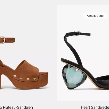
Almost Gone
In Den Warenkorb
In Den Warenk
lo Plateau-Sandalen
Heart Sandalett