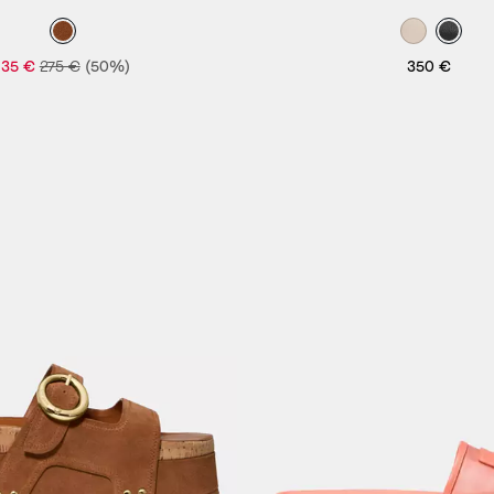
135 €
275 €
(50%)
350 €