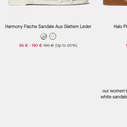
In Den Warenkorb
Harmony Flache Sandale Aus Glattem Leder
Halo P
95 €
-
190 €
190 €
(Up to 50%)
our women's 
white sandals