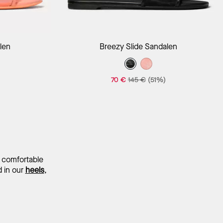
orb
In Den Warenkorb
len
Breezy Slide Sandalen
70 €
145 €
(51%)
m comfortable
d in our
heels
,