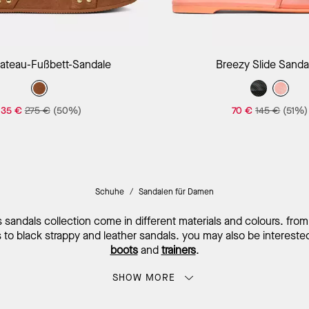
In Den Warenkorb
In Den Warenk
lateau-Fußbett-Sandale
Breezy Slide Sanda
135 €
275 €
(50%)
70 €
145 €
(51%)
Schuhe
/
Sandalen für Damen
sandals collection come in different materials and colours. fro
 to black strappy and leather sandals. you may also be intereste
boots
and
trainers
.
SHOW MORE