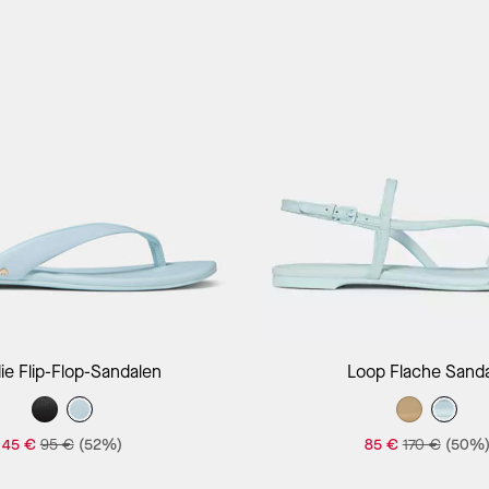
In Den Warenkorb
In Den Warenk
ie Flip-Flop-Sandalen
Loop Flache Sand
45 €
95 €
(52%)
85 €
170 €
(50%