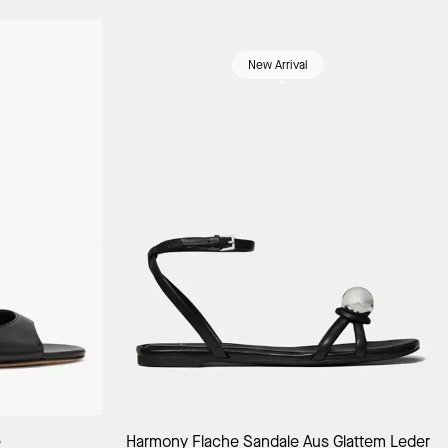
New Arrival
orb
In Den Warenkorb
e
Harmony Flache Sandale Aus Glattem Leder