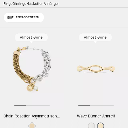
Ringe
Ohrringe
Halsketten
Anhänger
FILTERN/SORTIEREN
Loaded 10 more products, showing 30 items.
Almost Gone
Almost Gone
Chain Reaction Asymmetrisches Armband
Wave Dünner Armreif