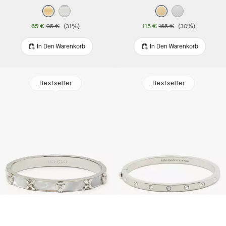
65 €
95 €
(31%)
115 €
165 €
(30%)
In Den Warenkorb
In Den Warenkorb
Bestseller
Bestseller
Heritage Bloom Armreif mit Scharnierverschluss
Set In Stone Silber-Armreif mit Scharnierverschluss