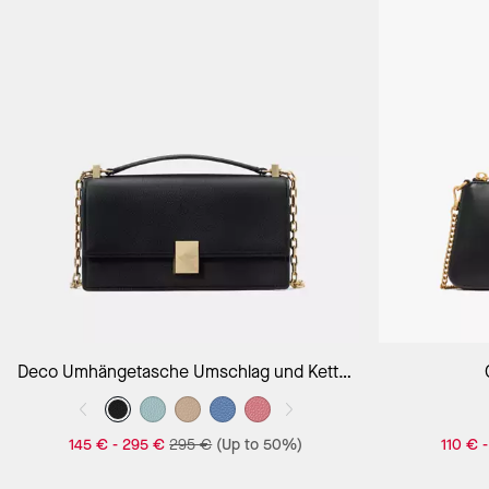
In Den Warenkorb
Deco Umhängetasche Umschlag und Kette,
extraklein
145 €
-
295 €
295 €
(Up to 50%)
110 €