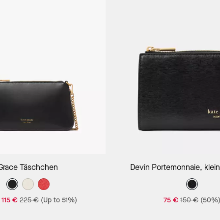
In Den Warenkorb
In Den Warenk
Grace Täschchen
Devin Portemonnaie, klei
-
115 €
225 €
(Up to 51%)
75 €
150 €
(50%