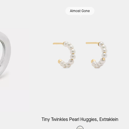
Almost Gone
orb
In Den Warenkorb
Tiny Twinkles Pearl Huggies, Extraklein