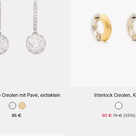
In Den Warenkorb
In Den Warenk
 Creolen mit Pavé, extraklein
Interlock Creolen, K
65 €
50 €
75 €
(33%)