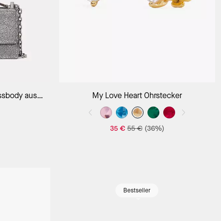
orb
In Den Warenkorb
ossbody aus
My Love Heart Ohrstecker
35 €
55 €
(36%)
Bestseller