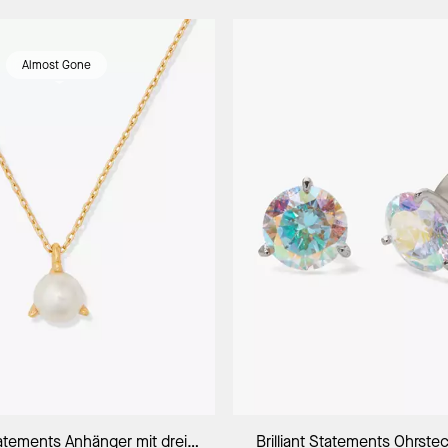
Almost Gone
In Den Warenkorb
In Den Warenk
Statements Anhänger mit drei
Brilliant Statements Ohrstec