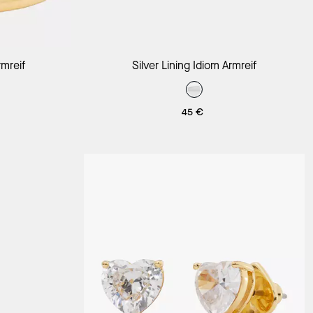
orb
In Den Warenkorb
rmreif
Silver Lining Idiom Armreif
45 €