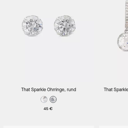
In Den Warenkorb
That Sparkle Ohrringe, rund
That Sparkle
45 €