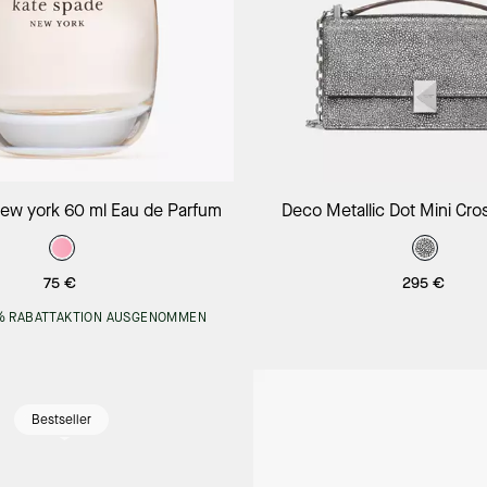
In Den Warenkorb
In Den Warenk
new york 60 ml Eau de Parfum
Deco Metallic Dot Mini Cr
Wildleder
75 €
295 €
% RABATTAKTION AUSGENOMMEN
Bestseller