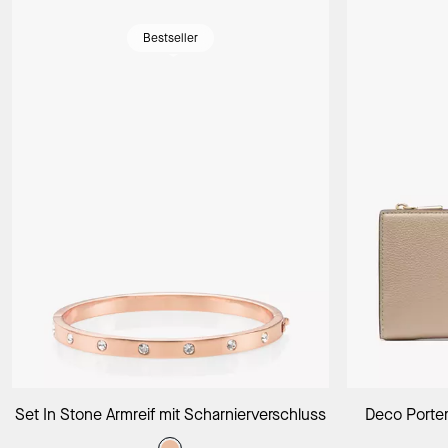
Bestseller
In Den Warenkorb
Set In Stone Armreif mit Scharnierverschluss
Deco Porte