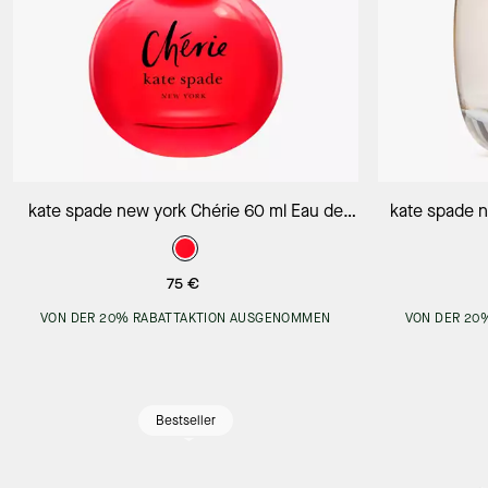
In Den Warenkorb
kate spade new york Chérie 60 ml Eau de
kate spade 
Parfum
75 €
VON DER 20% RABATTAKTION AUSGENOMMEN
VON DER 20
Bestseller