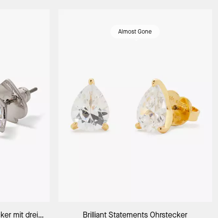
Almost Gone
orb
In Den Warenkorb
ker mit drei
Brilliant Statements Ohrstecker