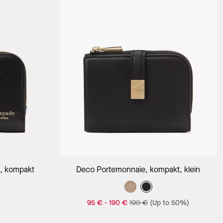
orb
In Den Warenkorb
n, kompakt
Deco Portemonnaie, kompakt, klein
)
95 €
-
190 €
190 €
(Up to 50%)