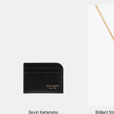
In Den Warenkorb
Devin Kartenetui
Brilliant 