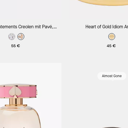
In Den Warenkorb
In Den Warenk
Statements Creolen mit Pavé,
Heart of Gold Idiom A
extraklein
55 €
45 €
Almost Gone