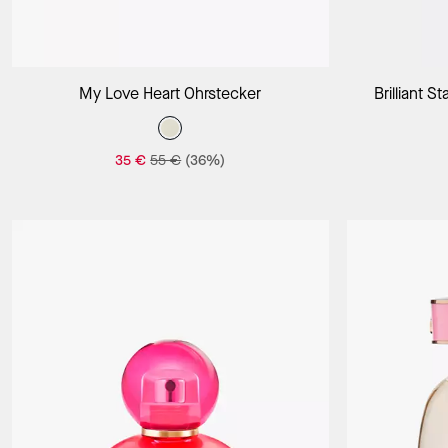
In Den Warenkorb
My Love Heart Ohrstecker
Brilliant 
35 €
55 €
(36%)