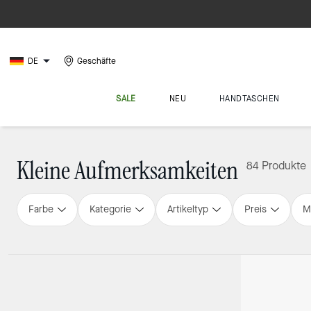
DE
Geschäfte
SALE
NEU
HANDTASCHEN
Kleine Aufmerksamkeiten
84 Produkte
Farbe
Kategorie
Artikeltyp
Preis
M
Loaded 16 more products, showing 48 items.