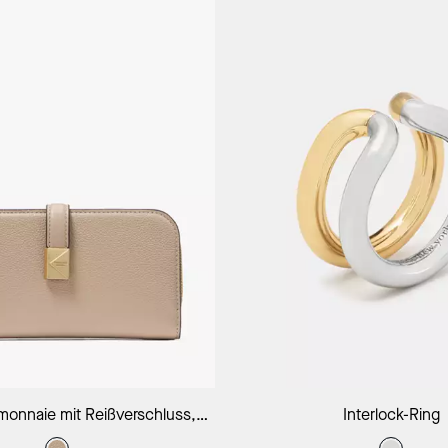
In Den Warenkorb
In Den Warenk
monnaie mit Reißverschluss,
Interlock-Ring
schmal