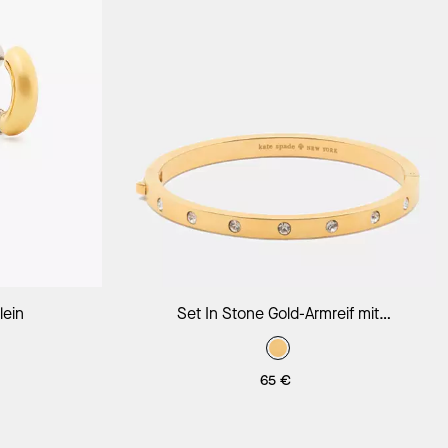
orb
In Den Warenkorb
lein
Set In Stone Gold-Armreif mit
Scharnierverschluss
65 €