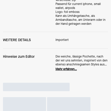
Verschluss: zip
Passend für current iphone, small
wallet, airpods
Logo: foil emboss
Kann als Umhängetasche, als
Armbandtasche, am Unterarm oder in
der Hand getragen werden
WEITERE DETAILS
Importiert
Hinweise zum Editor
Die weiche, lässige Pochette, nach
der wir uns sehnten, inspiriert von den
ebenso anschmiegsamen Styles aus
unseren Archiven der frühen 90er und
Mehr erfahren…
2000er Jahre. Die Loop-Kollektion
besticht durch minimalistisches
Hardware-Design und ein raffiniertes
Knotendetail – die Schlaufe! – am
Träger.