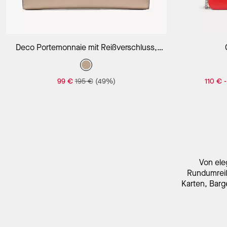
In Den Warenkorb
Deco Portemonnaie mit Reißverschluss,
schmal
99 €
195 €
(49%)
110 €
Von ele
Rundumreiß
Karten, Barg
Entdec