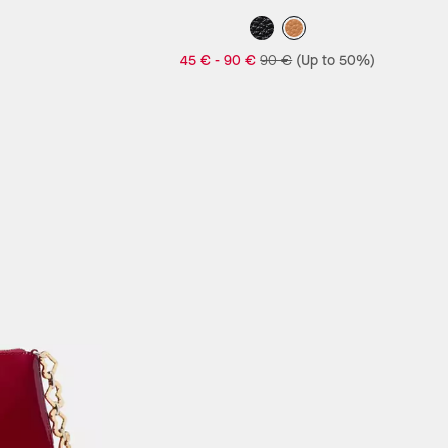
45 €
-
90 €
90 €
(Up to 50%)