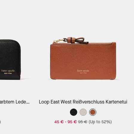
orb
In Den Warenkorb
arbtem Leder
Loop East West Reißverschluss Kartenetui
ißverschluss
)
45 €
-
95 €
95 €
(Up to 52%)