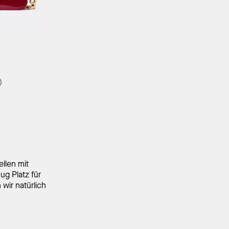
orb
)
llen mit
g Platz für
wir natürlich
hen, wie