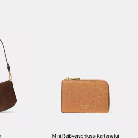
orb
In Den Warenkorb
e
Mini Reißverschluss-Kartenetui