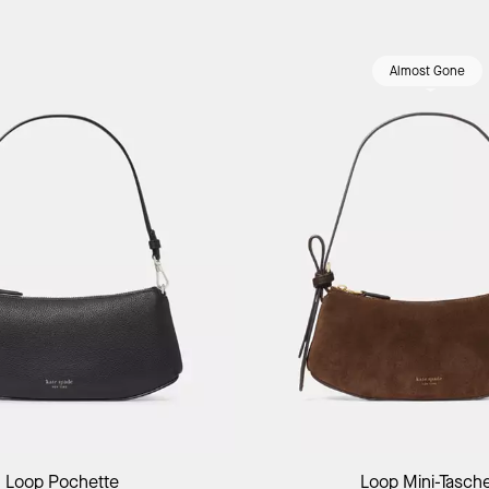
Almost Gone
In Den Warenkorb
In Den Warenk
Loop Pochette
Loop Mini-Tasch