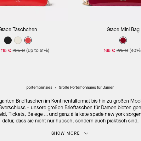
In Den Warenkorb
In Den Warenk
Grace Täschchen
Grace Mini Bag
-
115 €
225 €
(Up to 51%)
165 €
275 €
(40%
portemonnaies
/
Große Portemonnaies für Damen
ganten Brieftaschen im Kontinentalformat bis hin zu großen Mode
verschluss – unsere großen Brieftaschen für Damen bieten genu
eld, Tickets, Belege … und ganz à la kate spade new york sorgen 
dafür, dass sie nicht nur hübsch, sondern auch praktisch sind.
ke außerdem unsere
kleinen Brieftaschen
für deine kleinen Tasc
SHOW MORE
Faltbrieftaschen
,
Kartenetuis
und mehr.