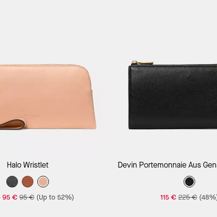
In Den Warenkorb
In Den Warenk
Halo Wristlet
Devin Portemonnaie Aus Gen
Im Querformat Mit Rundumre
-
95 €
95 €
(Up to 52%)
115 €
225 €
(48%