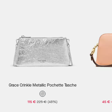
In Den Warenkorb
Grace Crinkle Metallic Pochette Tasche
115 €
225 €
(48%)
45 €