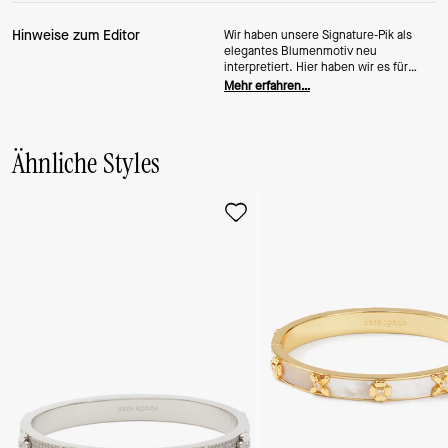
Hinweise zum Editor
Wir haben unsere Signature-Pik als
elegantes Blumenmotiv neu
interpretiert. Hier haben wir es für
diesen Armreif mit
Mehr erfahren…
Scharnierverschluss und
Perlmuttakzenten verwendet.
Ähnliche Styles