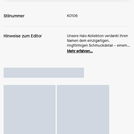
Stilnummer
KO106
Hinweise zum Editor
Unsere Halo-Kollektion verdankt ihren
Namen dem einzigartigen,
ringförmigen Schmuckdetail – einem
Archiv-Element aus den Anfangstagen
Mehr erfahren…
von Kate und Andy Spade. Hier setzen
wir dieses markante Detail bei einem
Paar Plateau-Sandalen aus
Veloursleder ein.