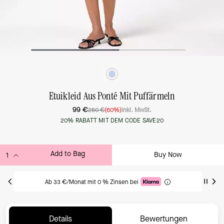
Etuikleid Aus Ponté Mit Puffärmeln
99 €
250 €
(60%)
inkl. MwSt.
20% RABATT MIT DEM CODE SAVE20
Add to Bag
Buy Now
ADDING TO BAG
Ab 33 €/Monat mit 0 % Zinsen bei
Details
Bewertungen