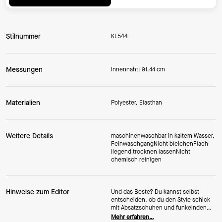
Stilnummer
KL544
Messungen
Innennaht: 91.44 cm
Materialien
Polyester, Elasthan
Weitere Details
maschinenwaschbar in kaltem Wasser,
FeinwaschgangNicht bleichenFlach
liegend trocknen lassenNicht
chemisch reinigen
Hinweise zum Editor
Und das Beste? Du kannst selbst
entscheiden, ob du den Style schick
mit Absatzschuhen und funkelnden
Accessoires oder lässig mit süßen
Mehr erfahren…