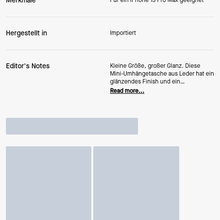
Merkmale
Für ein iPhone 13 Pro Max geeignet
Hergestellt in
Importiert
Editor's Notes
Kleine Größe, großer Glanz. Diese
Mini-Umhängetasche aus Leder hat ein
glänzendes Finish und ein
wandelbares Design, das so flexibel ist
Read more...
wie dein Zeitplan.