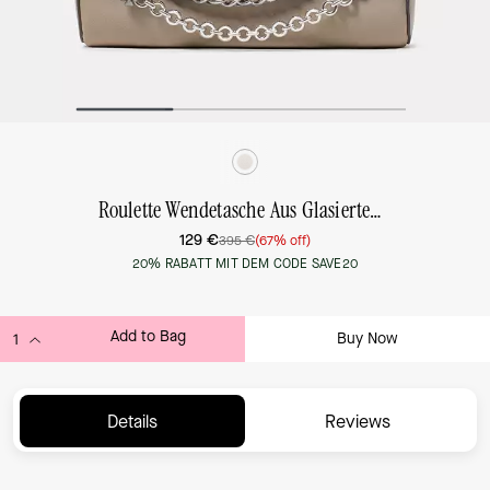
Roulette Wendetasche Aus Glasiertem Leder, Extraklein
129 €
395 €
(67% off)
20% RABATT MIT DEM CODE SAVE20
Add to Bag
Buy Now
ADDING TO BAG...
Details
Reviews