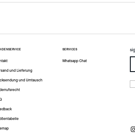
si
NDENSERVICE
SERVICES
ntakt
Whatsapp Chat
rsand und Lieferung
cksendung und Umtausch
derrufsrecht
Q
edback
ößentabelle
temap