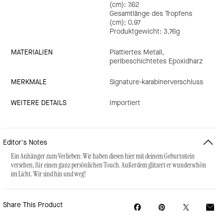
(cm): 7.62
Gesamtlänge des Tropfens
(cm): 0.97
Produktgewicht: 3.76g
MATERIALIEN
Plattiertes Metall,
perlbeschichtetes Epoxidharz
MERKMALE
Signature-karabinerverschluss
WEITERE DETAILS
Importiert
Editor's Notes
Ein Anhänger zum Verlieben: Wir haben diesen hier mit deinem Geburtsstein
versehen, für einen ganz persönlichen Touch. Außerdem glitzert er wunderschön
im Licht. Wir sind hin und weg!
Share This Product