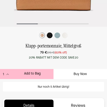
Klapp-portemonnaie, Mittelgroß
79 €
219 €
(63% off)
20% RABATT MIT DEM CODE SAVE20
Add to Bag
Buy Now
ADDING TO BAG...
Nur noch 5 Artikel übrig!
Details
Reviews