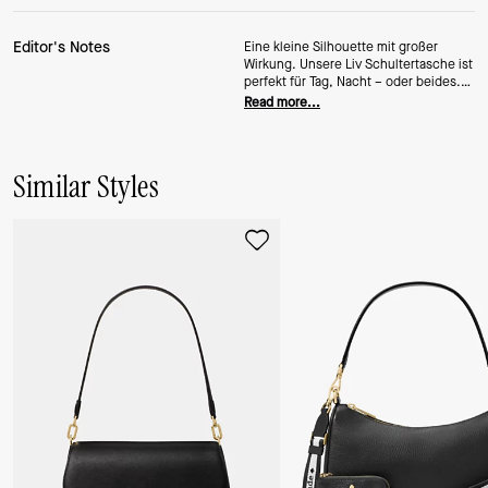
Editor's Notes
Eine kleine Silhouette mit großer
Wirkung. Unsere Liv Schultertasche ist
perfekt für Tag, Nacht – oder beides.
Sie ist aus glattem Leder gefertigt und
Read more...
verfügt über einen Umschlag mit
Verschluss, um deine Essentials sicher
aufzubewahren.
Similar Styles