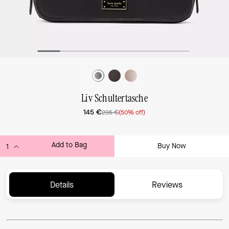
Liv Schultertasche
145 €
295 €
(50% off)
Add to Bag
Buy Now
ADDING TO BAG...
Details
Reviews