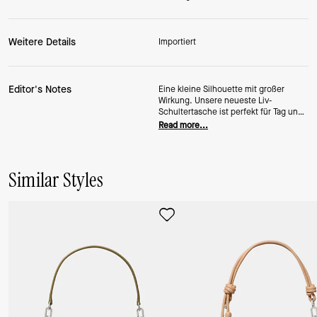
Weitere Details
Importiert
Editor's Notes
Eine kleine Silhouette mit großer
Wirkung. Unsere neueste Liv-
Schultertasche ist perfekt für Tag und
Nacht – oder beides. Sie besteht aus
Read more...
genarbtem Leder und verfügt über
einen abnehmbaren Crossbody-
Riemen.
Similar Styles