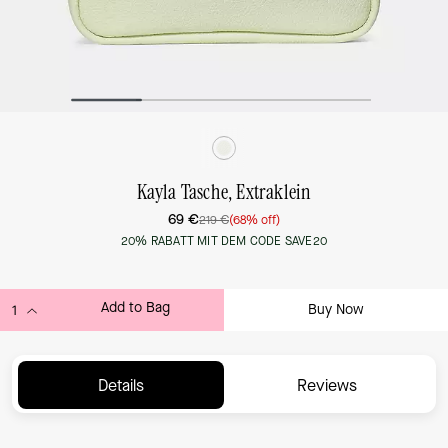
Kayla Tasche, Extraklein
69 €
219 €
(68% off)
20% RABATT MIT DEM CODE SAVE20
Add to Bag
Buy Now
ADDING TO BAG...
Details
Reviews