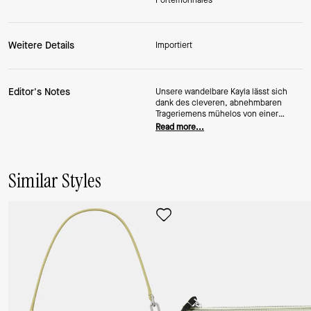
Portemonnaies
Weitere Details
Importiert
Editor's Notes
Unsere wandelbare Kayla lässt sich
dank des cleveren, abnehmbaren
Trageriemens mühelos von einer
Schultertasche in eine kleine Clutch
Read more...
verwandeln. Ein Reißverschluss sorgt
dafür, dass Ihre wichtigsten Dinge
sicher verstaut sind, während zwei
Innenfächer Ihre Karten übersichtlich
Similar Styles
organisieren. Aus genarbtem Leder mit
polierten Beschlägen gefertigt, vereint
diese Mini-Tasche Vielseitigkeit und
Eleganz in perfekter Harmonie.