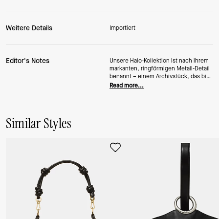
Weitere Details
Importiert
Editor's Notes
Unsere Halo-Kollektion ist nach ihrem
markanten, ringförmigen Metall-Detail
benannt – einem Archivstück, das bis
in die Anfangszeit von Kate und Andy
Read more...
Spade zurückreicht. Diese Bucket Bag
aus feinem Narbenleder verfügt über
einen verstellbaren Riemen, mit dem
Sie sie im Handumdrehen von der
Similar Styles
Crossbody- zur Schultertasche
verwandeln können.