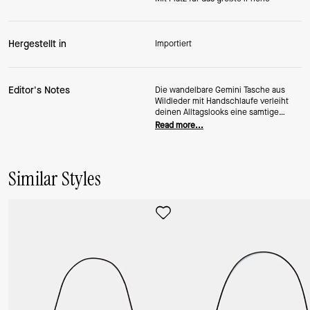
Hergestellt in
Importiert
Editor's Notes
Die wandelbare Gemini Tasche aus
Wildleder mit Handschlaufe verleiht
deinen Alltagslooks eine samtige
Struktur. Ihr flauschiges Finish verleiht
Read more...
jedem Look Tiefe und Wärme und dank
des wandelbaren Designs kannst du
sie auf deine Art und Weise tragen.
Eine Handgelenktasche, die fühlbaren
Similar Styles
Charme mit müheloser Vielseitigkeit
verbindet.