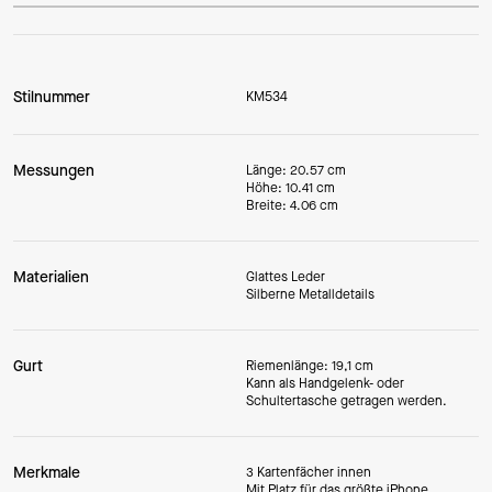
Stilnummer
KM534
Messungen
Länge: 20.57 cm
Höhe: 10.41 cm
Breite: 4.06 cm
Materialien
Glattes Leder
Silberne Metalldetails
Gurt
Riemenlänge: 19,1 cm
Kann als Handgelenk- oder
Schultertasche getragen werden.
Merkmale
3 Kartenfächer innen
Mit Platz für das größte iPhone