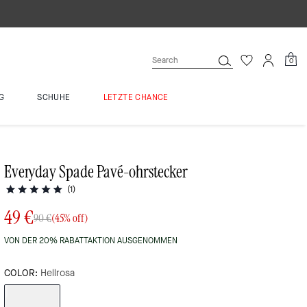
0
G
SCHUHE
LETZTE CHANCE
Everyday Spade Pavé-ohrstecker
(1)
49 €
90 €
(45% off)
VON DER 20% RABATTAKTION AUSGENOMMEN
COLOR:
Hellrosa