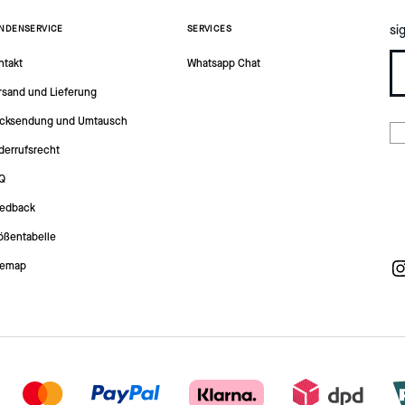
si
NDENSERVICE
SERVICES
ntakt
Whatsapp Chat
rsand und Lieferung
cksendung und Umtausch
derrufsrecht
Q
edback
ößentabelle
temap