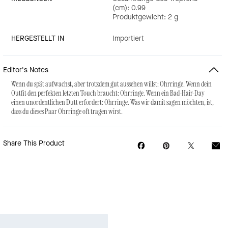
(cm): 0.99
Produktgewicht: 2 g
HERGESTELLT IN
Importiert
Editor's Notes
Wenn du spät aufwachst, aber trotzdem gut aussehen willst: Ohrringe. Wenn dein
Outfit den perfekten letzten Touch braucht: Ohrringe. Wenn ein Bad-Hair-Day
einen unordentlichen Dutt erfordert: Ohrringe. Was wir damit sagen möchten, ist,
dass du dieses Paar Ohrringe oft tragen wirst.
Share This Product