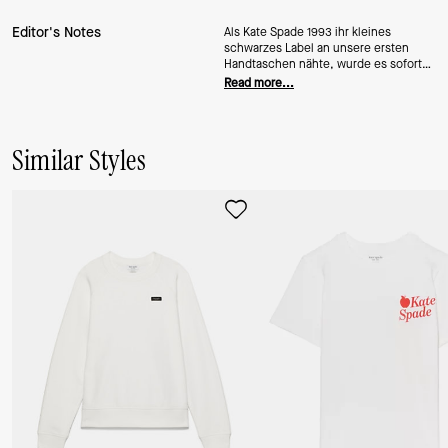
Editor's Notes
Als Kate Spade 1993 ihr kleines
schwarzes Label an unsere ersten
Handtaschen nähte, wurde es sofort
zur Ikone – und heute lebt es nicht nur
Read more...
auf unseren Taschen weiter. Das
Essential Logo Crewneck-T-Shirt aus
maschinenwaschbarer Baumwolle ist
jetzt Ihr neuer Alltagsliebling.
Similar Styles