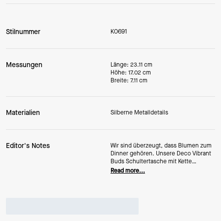
Stilnummer
KO691
Messungen
Länge: 23.11 cm
Höhe: 17.02 cm
Breite: 7.11 cm
Materialien
Silberne Metalldetails
Editor's Notes
Wir sind überzeugt, dass Blumen zum
Dinner gehören. Unsere Deco Vibrant
Buds Schultertasche mit Kette
präsentiert den floralen Print auf
Read more...
glattem Leder in einer schlanken
Silhouette, veredelt mit unserem von
Art Deco inspirierten K-Detail. Ein
glänzender Kettenriemen und ein
magnetischer Druckknopf
verschließen die Tasche, während