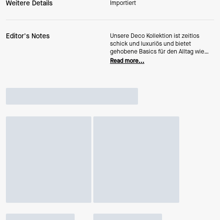
Weitere Details
Importiert
Editor's Notes
Unsere Deco Kollektion ist zeitlos
schick und luxuriös und bietet
gehobene Basics für den Alltag wie
auch für besondere Anlässe. Dieses
Read more...
kompakte Portemonnaie ist aus
glattem Leder mit Steppmuster und
unseren neuen K-Metalldetails im Art-
déco-Stil gefertigt.