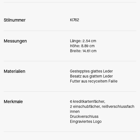
Stilnummer
KI762
Messungen
Länge: 2.54 cm
Höhe: 8.89 cm
Breite: 14.61 cm
Materialien
Gestepptes glattes Leder
Besatz aus glattem Leder
Futter aus recyceltem Faille
Merkmale
6 kreditkartenfächer,
2 einschubfächer, reißverschlussfach
innen
Druckverschluss
Eingraviertes Logo