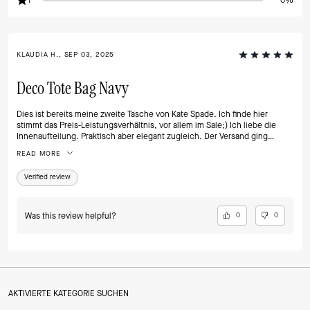
1
0%
KLAUDIA H., SEP 03, 2025
Deco Tote Bag Navy
Dies ist bereits meine zweite Tasche von Kate Spade. Ich finde hier
stimmt das Preis-Leistungsverhältnis, vor allem im Sale;) Ich liebe die
Innenaufteilung. Praktisch aber elegant zugleich. Der Versand ging
schnell und die Tasche war sehr gut und schön verpackt. Ich bin mir
READ MORE
sicher, dass dies nicht meine letzte Bestellung bei Kate Spade war:)
Verified review
Was this review helpful?
0
0
AKTIVIERTE KATEGORIE SUCHEN