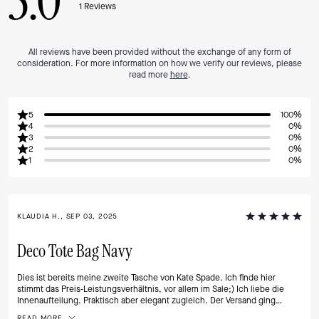
5.0
1
Reviews
All reviews have been provided without the exchange of any form of
consideration. For more information on how we verify our reviews, please
read more
here
.
5
100%
4
0%
3
0%
2
0%
1
0%
KLAUDIA H., SEP 03, 2025
Deco Tote Bag Navy
Dies ist bereits meine zweite Tasche von Kate Spade. Ich finde hier
stimmt das Preis-Leistungsverhältnis, vor allem im Sale;) Ich liebe die
Innenaufteilung. Praktisch aber elegant zugleich. Der Versand ging
schnell und die Tasche war sehr gut und schön verpackt. Ich bin mir
READ MORE