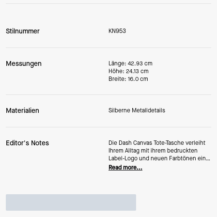
Stilnummer
KN953
Messungen
Länge: 42.93 cm
Höhe: 24.13 cm
Breite: 16.0 cm
Materialien
Silberne Metalldetails
Editor's Notes
Die Dash Canvas Tote-Tasche verleiht
Ihrem Alltag mit ihrem bedruckten
Label-Logo und neuen Farbtönen eine
frische Note. Ein Reißverschluss oben
Read more...
sorgt dafür, dass Ihre Essentials sicher
verstaut sind, und das integrierte
Reißverschlussfach bringt Ordnung in
kleinere Gegenstände. Aus robustem
Canvas gefertigt, verleiht diese Tote-
Tasche Ihren täglichen Erledigungen