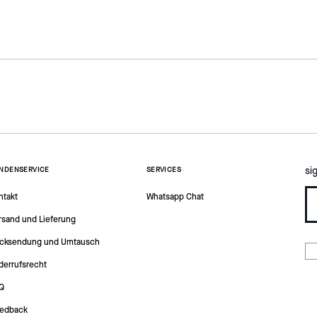
si
NDENSERVICE
SERVICES
ntakt
Whatsapp Chat
rsand und Lieferung
cksendung und Umtausch
derrufsrecht
Q
edback