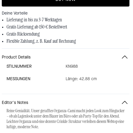
Deine Vorteile
Lieferung in bis zu 3-7 Werktagen
Gratis Lieferung ab 150 € Bestellwert
Gratis Rücksendung
Flexible Zahlung, z. B. Kauf auf Rechnung
Product Details
STILNUMMER
KN988
MESSUNGEN
Länge: 42.88 cm
Editor's Notes
Reine Genialität. Unser gerafftes Organza-Cami macht jeden Look zum Hingucker
– ob als Lagenlook unter dem Blazer im Büro oder als Party-Top für den Abend.
Leichtes Organza und eine dezente Crinkle-Struktur verleihen diesem Webtop eine
luftige, moderne Note.