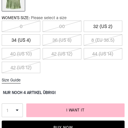
WOMEN’S SIZE:
Please select a size
0
00
32 (US 2)
34 (US 4)
36 (US 6)
8 (EU 38.5)
40 (US 10)
42 (US 12)
44 (US 14)
42 (US 12)
Size Guide
NUR NOCH 4 ARTIKEL ÜBRIG!
I WANT IT
BUY NOW