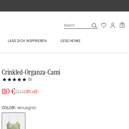
0
LASS DICH INSPIRIEREN
GESCHENKE
Crinkled-Organza-Cami
(1)
110 €
225 €
(51% off)
COLOR:
Venusgrün