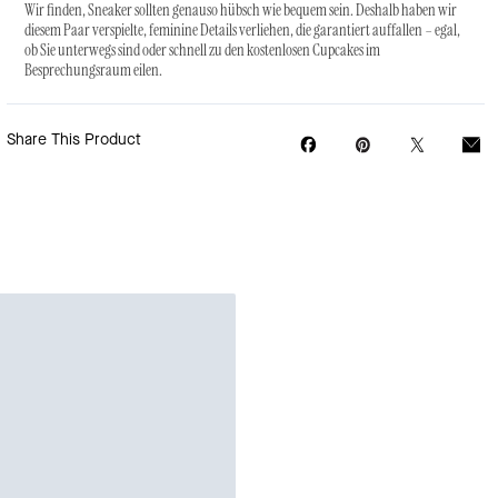
Wir finden, Sneaker sollten genauso hübsch wie bequem sein. Deshalb haben wir
diesem Paar verspielte, feminine Details verliehen, die garantiert auffallen – egal,
ob Sie unterwegs sind oder schnell zu den kostenlosen Cupcakes im
Besprechungsraum eilen.
Share This Product