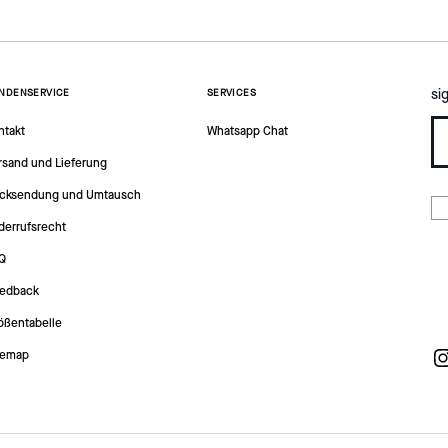
si
NDENSERVICE
SERVICES
ntakt
Whatsapp Chat
rsand und Lieferung
cksendung und Umtausch
derrufsrecht
Q
edback
ößentabelle
temap