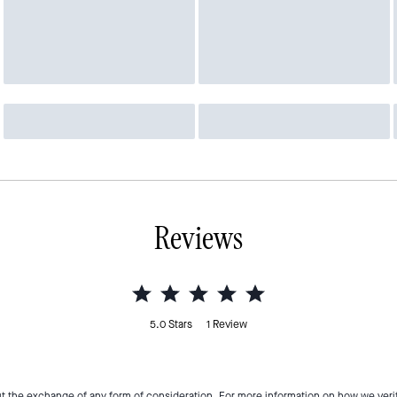
Reviews
5.0
Stars
1
Review
t the exchange of any form of consideration. For more information on how we veri