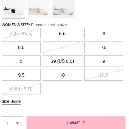
WOMEN’S SIZE:
Please select a size
5 (EU 35.5)
5.5
6
6.5
7
7.5
8
39 (US 8.5)
9
9.5
10
10.5
41.5 (US 11)
Size Guide
I WANT IT