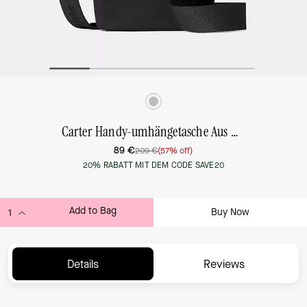
Carter Handy-umhängetasche Aus Nylon
89 €
209 €
(57% off)
20% RABATT MIT DEM CODE SAVE20
Add to Bag
Buy Now
ADDING TO BAG...
Details
Reviews