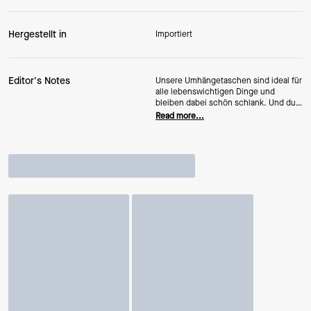
Hergestellt in
Importiert
Editor's Notes
Unsere Umhängetaschen sind ideal für
alle lebenswichtigen Dinge und
bleiben dabei schön schlank. Und du
hast die Hände frei, sei es zum Texten
Read more...
oder zum Eiscreme halten.