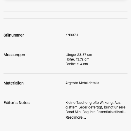
Stilnummer
KN937-1
Messungen
Länge: 23.37 cm
Höhe: 13.72 cm
Breite: 9.4 cm
Materialien
Argento Metalldetails
Editor's Notes
Kleine Tasche, große Wirkung. Aus
glattem Leder gefertigt, bringt unsere
Bond Mini Bag Ihre Essentials stilvoll
auf den Punkt – ob tagsüber oder
Read more...
abends. Unser Lieblingsdetail? Der
markante Reißverschluss. (Plus: Eine
Rücktasche sorgt dafür, dass Ihre