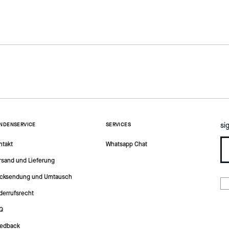
si
NDENSERVICE
SERVICES
ntakt
Whatsapp Chat
rsand und Lieferung
cksendung und Umtausch
derrufsrecht
Q
edback