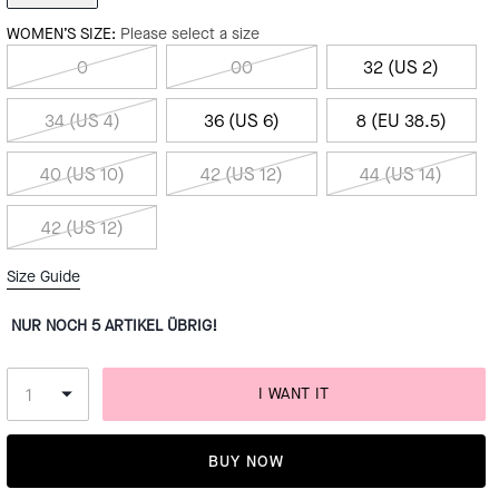
WOMEN’S SIZE:
Please select a size
0
00
32 (US 2)
34 (US 4)
36 (US 6)
8 (EU 38.5)
40 (US 10)
42 (US 12)
44 (US 14)
42 (US 12)
Size Guide
NUR NOCH 5 ARTIKEL ÜBRIG!
I WANT IT
BUY NOW