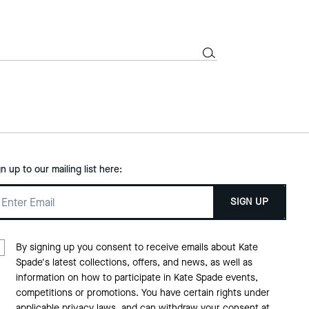
gn up to our mailing list here:
SIGN UP
By signing up you consent to receive emails about Kate
Spade's latest collections, offers, and news, as well as
information on how to participate in Kate Spade events,
competitions or promotions. You have certain rights under
applicable privacy laws, and can withdraw your consent at