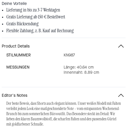
Deine Vorteile
Lieferung in bis zu 3-7 Werktagen
Gratis Lieferung ab 150 € Bestellwert
Gratis Rücksendung
Flexible Zahlung, z. B. Kauf auf Rechnung
Product Details
STILNUMMER
KN987
MESSUNGEN
Länge: 40.64 cm
Innennaht: 8.89 cm
Editor's Notes
Der beste Beweis, dass Shorts auch elegant können. Unser weißes Modell mit Falten
verleiht jedem Look eine maßgeschneiderte Note – vom entspannten Wochenend-
Brunch bis zum sommerlichen Bürooutfit. Das Besondere steckt im Detail: Wir
lieben den klaren Baumwollstoff, die scharfen Falten und den passenden Gürtel
mit goldfarbener Schnalle.