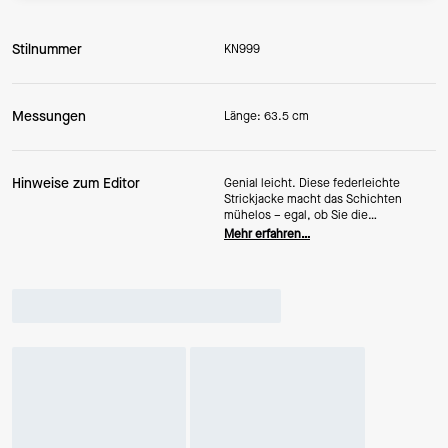
Stilnummer
KN999
Messungen
Länge: 63.5 cm
Hinweise zum Editor
Genial leicht. Diese federleichte
Strickjacke macht das Schichten
mühelos – egal, ob Sie die
Übergangszeit meistern oder der
Mehr erfahren…
übertriebenen Klimaanlage im Büro
trotzen. Die lange Silhouette und der
Knopfverschluss sorgen für zeitlose
Eleganz; die halbtransparente
Materialmischung und das frische Blau
verleihen dem Modell eine besondere
Note.