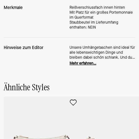
Merkmale
Reißverschlussfach innen hinten
Mit Platz für ein großes Portemonnaie
im Querformat
Staubbeutel im Lieferumfang
enthalten: NEIN
Hinweise zum Editor
Unsere Umhängetaschen sind ideal für
alle lebenswichtigen Dinge und
bleiben dabei schön schlank. Und du
hast die Hände frei, sei es zum Texten
Mehr erfahren…
oder zum Eiscreme halten.
Ähnliche Styles