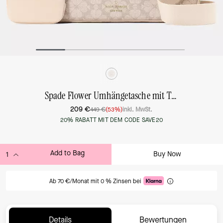
Spade Flower Umhängetasche mit Täschchen, groß
209 €
449 €
(53%)
inkl. MwSt.
20% RABATT MIT DEM CODE SAVE20
Add to Bag
Buy Now
ADDING TO BAG
Ab 70 €/Monat mit 0 % Zinsen bei
Details
Bewertungen