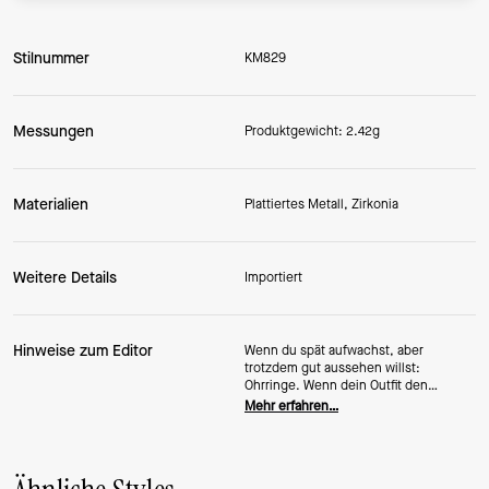
Stilnummer
KM829
Messungen
Produktgewicht: 2.42g
Materialien
Plattiertes Metall, Zirkonia
Weitere Details
Importiert
Hinweise zum Editor
Wenn du spät aufwachst, aber
trotzdem gut aussehen willst:
Ohrringe. Wenn dein Outfit den
perfekten letzten Touch braucht:
Mehr erfahren…
Ohrringe. Wenn ein Bad-Hair-Day einen
unordentlichen Dutt erfordert:
Ohrringe. Was wir damit sagen
möchten, ist, dass du dieses Paar