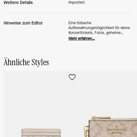
Weitere Details
Importiert
Hinweise zum Editor
Eine hübsche
Aufbewahrungsmöglichkeit für deine
Konzerttickets, Fotos, geheime
Liebesbotschaften … ach ja, und
Mehr erfahren…
natürlich deine Kreditkarten.
Ähnliche Styles