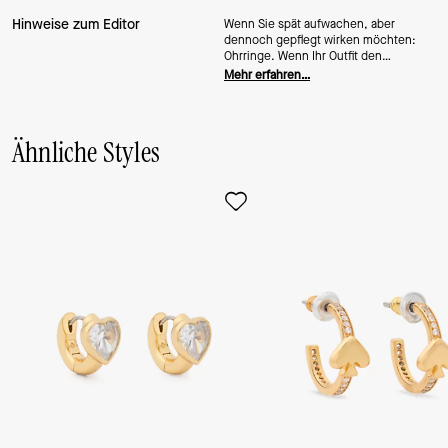
Hinweise zum Editor
Wenn Sie spät aufwachen, aber
dennoch gepflegt wirken möchten:
Ohrringe. Wenn Ihr Outfit den
perfekten letzten Schliff braucht:
Mehr erfahren…
Ohrringe. Wenn ein Bad-Hair-Day einen
lockeren Dutt verlangt: Ohrringe. Kurz
gesagt: Dieses Paar werden Sie oft
tragen.
Ähnliche Styles