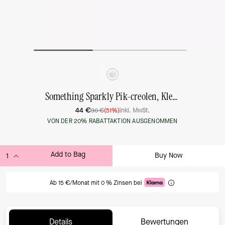
Something Sparkly Pik-creolen, Klein
44 €
90 €
(51%)
inkl. MwSt.
VON DER 20% RABATTAKTION AUSGENOMMEN
Add to Bag
Buy Now
ADDING TO BAG
Ab 15 €/Monat mit 0 % Zinsen bei
Details
Bewertungen