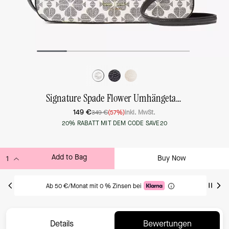
Signature Spade Flower Umhängetasche, Wandelbar, Mittelgroß
149 €
349 €
(57%)
inkl. MwSt.
20% RABATT MIT DEM CODE SAVE20
Add to Bag
Buy Now
ADDING TO BAG
Ab 50 €/Monat mit 0 % Zinsen bei
Details
Bewertungen