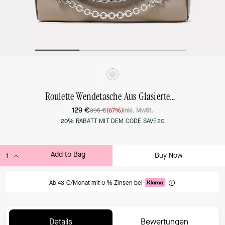
Roulette Wendetasche Aus Glasiertem Leder, Extraklein
129 €
395 €
(67%)
inkl. MwSt.
20% RABATT MIT DEM CODE SAVE20
Add to Bag
Buy Now
ADDING TO BAG
Ab 43 €/Monat mit 0 % Zinsen bei
Details
Bewertungen