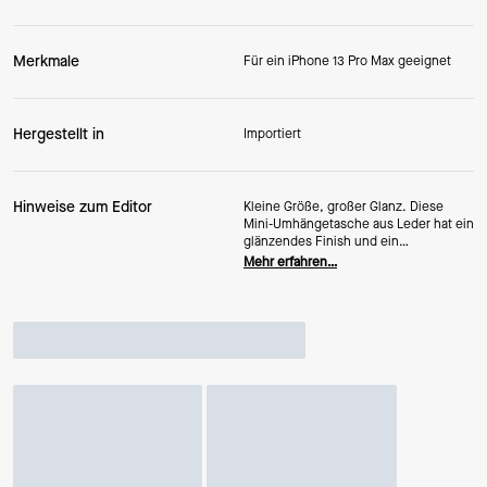
Merkmale
Für ein iPhone 13 Pro Max geeignet
Hergestellt in
Importiert
Hinweise zum Editor
Kleine Größe, großer Glanz. Diese
Mini-Umhängetasche aus Leder hat ein
glänzendes Finish und ein
wandelbares Design, das so flexibel ist
Mehr erfahren…
wie dein Zeitplan.