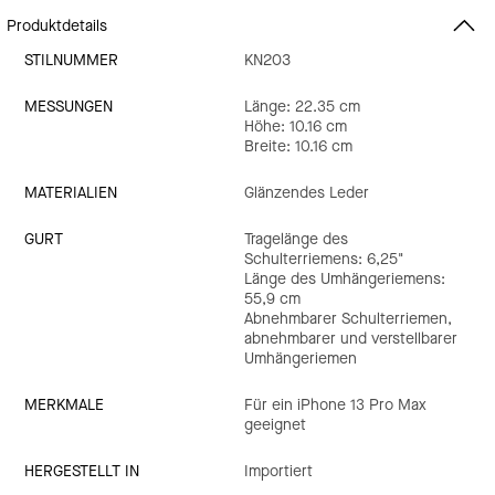
Produktdetails
STILNUMMER
KN203
MESSUNGEN
Länge: 22.35 cm
Höhe: 10.16 cm
Breite: 10.16 cm
MATERIALIEN
Glänzendes Leder
GURT
Tragelänge des
Schulterriemens: 6,25"
Länge des Umhängeriemens:
55,9 cm
Abnehmbarer Schulterriemen,
abnehmbarer und verstellbarer
Umhängeriemen
MERKMALE
Für ein iPhone 13 Pro Max
geeignet
HERGESTELLT IN
Importiert