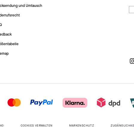
cksendung und Umtausch
derrufsrecht
Q
edback
ößentabelle
temap
NG
COOKIES VERWALTEN
MARKENSCHUTZ
ZUGÄNGLICHKE