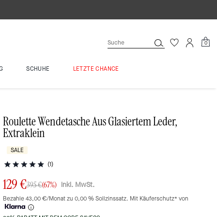
0
G
SCHUHE
LETZTE CHANCE
Roulette Wendetasche Aus Glasiertem Leder,
Extraklein
SALE
(1)
129 €
inkl. MwSt.
395 €
(67%)
Bezahle 43,00 €/Monat zu 0,00 % Sollzinssatz. Mit Käuferschutz* von