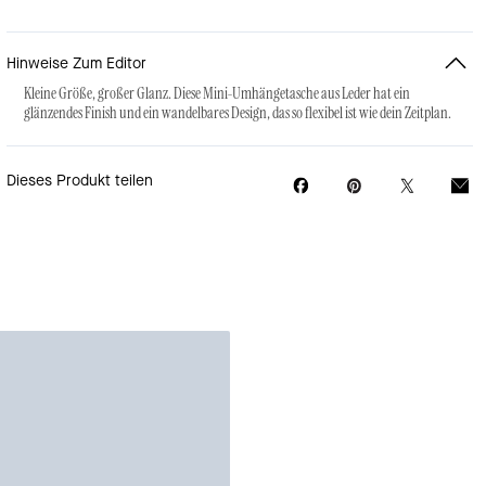
Hinweise Zum Editor
Kleine Größe, großer Glanz. Diese Mini-Umhängetasche aus Leder hat ein
glänzendes Finish und ein wandelbares Design, das so flexibel ist wie dein Zeitplan.
Dieses Produkt teilen