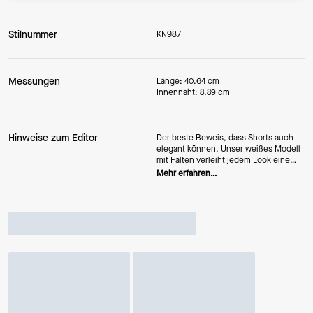
Stilnummer
KN987
Messungen
Länge: 40.64 cm
Innennaht: 8.89 cm
Hinweise zum Editor
Der beste Beweis, dass Shorts auch
elegant können. Unser weißes Modell
mit Falten verleiht jedem Look eine
maßgeschneiderte Note – vom
Mehr erfahren…
entspannten Wochenend-Brunch bis
zum sommerlichen Bürooutfit. Das
Besondere steckt im Detail: Wir lieben
den klaren Baumwollstoff, die scharfen
Falten und den passenden Gürtel mit
goldfarbener Schnalle.