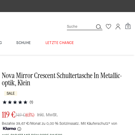
0
G
SCHUHE
LETZTE CHANCE
Nova Mirror Crescent Schultertasche In Metallic-
optik, Klein
SALE
(1)
119 €
inkl. MwSt.
349 €
(65%)
Bezahle 39,67 €/Monat zu 0,00 % Sollzinssatz. Mit Käuferschutz* von