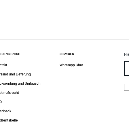
Hi
NDENSERVICE
SERVICES
ntakt
Whatsapp Chat
rsand und Lieferung
cksendung und Umtausch
derrufsrecht
Q
edback
ößentabelle