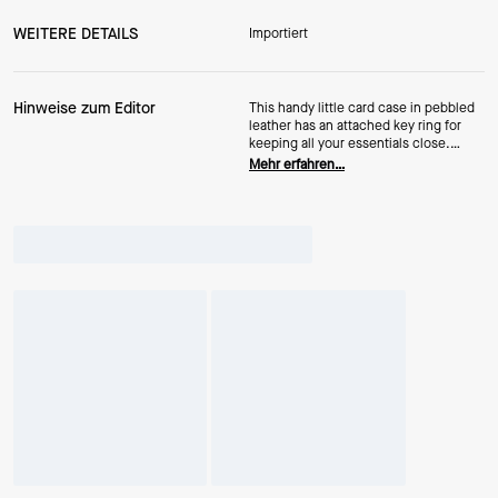
WEITERE DETAILS
Importiert
Hinweise zum Editor
This handy little card case in pebbled
leather has an attached key ring for
keeping all your essentials close.
(Perfect for throwing in those mini
Mehr erfahren…
bags this party season.)