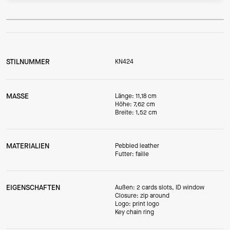
STILNUMMER
KN424
MASSE
Länge: 11,18 cm
Höhe: 7,62 cm
Breite: 1,52 cm
MATERIALIEN
Pebbled leather
Futter: faille
EIGENSCHAFTEN
Außen: 2 cards slots, ID window
Closure: zip around
Logo: print logo
Key chain ring