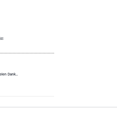
ier
.
elen Dank..