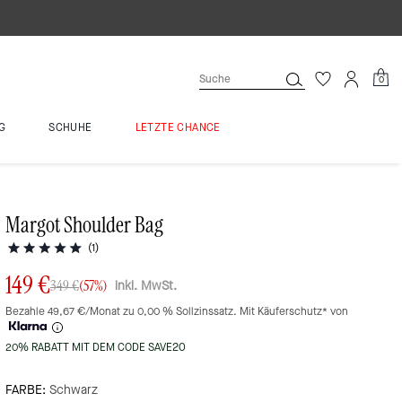
0
G
SCHUHE
LETZTE CHANCE
Margot Shoulder Bag
(1)
149 €
inkl. MwSt.
349 €
(57%)
Bezahle 49,67 €/Monat zu 0,00 % Sollzinssatz. Mit Käuferschutz* von
20% RABATT MIT DEM CODE SAVE20
FARBE:
Schwarz