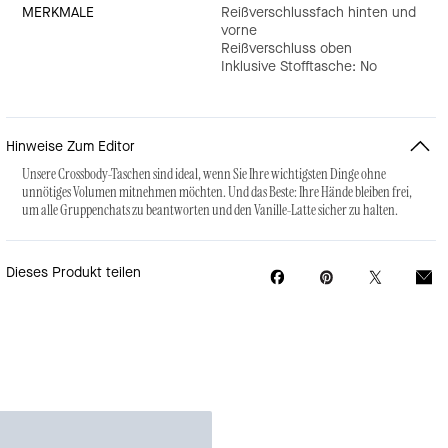
MERKMALE
Reißverschlussfach hinten und
vorne
Reißverschluss oben
Inklusive Stofftasche: No
Hinweise Zum Editor
Unsere Crossbody-Taschen sind ideal, wenn Sie Ihre wichtigsten Dinge ohne
unnötiges Volumen mitnehmen möchten. Und das Beste: Ihre Hände bleiben frei,
um alle Gruppenchats zu beantworten und den Vanille-Latte sicher zu halten.
Dieses Produkt teilen