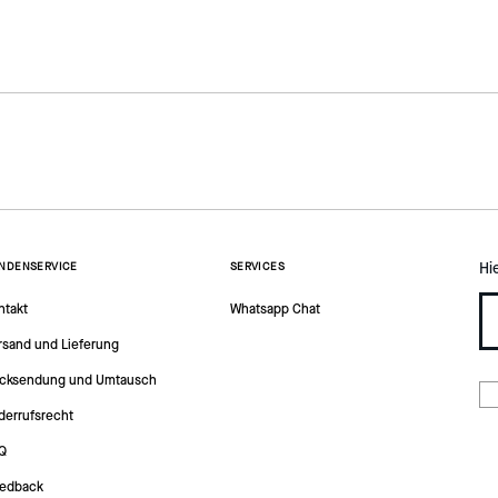
Hi
NDENSERVICE
SERVICES
ntakt
Whatsapp Chat
rsand und Lieferung
cksendung und Umtausch
derrufsrecht
Q
edback