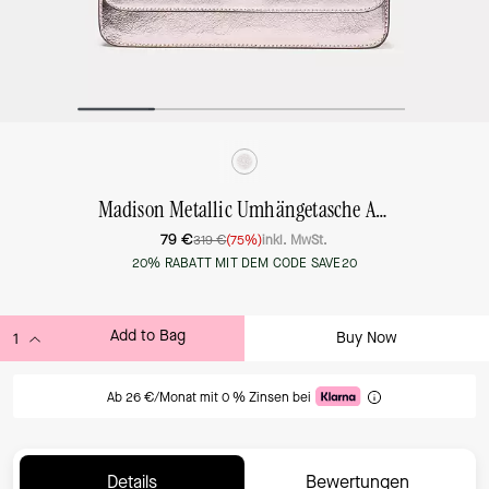
Madison Metallic Umhängetasche Aus Weide Mit Umschlag, Extraklein
79 €
319 €
(75%)
inkl. MwSt.
20% RABATT MIT DEM CODE SAVE20
Add to Bag
Buy Now
ADDING TO BAG
Ab 26 €/Monat mit 0 % Zinsen bei
Details
Bewertungen