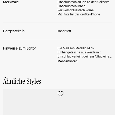
Merkmale
Einschubfach außen an der rückseite
Einschubfach innen
Reißverschlussfach vorne
Mit Platz für das größte iPhone
Hergestellt in
Importiert
Hinweise zum Editor
Die Madison Metallic Mini-
Umhängetasche aus Weide mit
Umschlag verleiht deinem Alltag einen
Hauch von Glanz. Mit ihrem
Mehr erfahren…
glänzenden Finish und der eleganten
Form ist sie wie gemacht für spontane
Unternehmungen und coole
Momente. Eine Metallic-
Ähnliche Styles
Umhängetasche, die sich mit dir
bewegt.