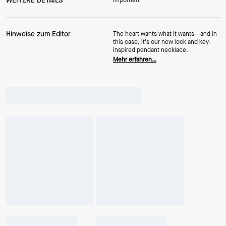
WEITERE DETAILS
Importiert
Hinweise zum Editor
The heart wants what it wants—and in
this case, it's our new lock and key-
inspired pendant necklace.
Mehr erfahren…