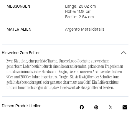
MESSUNGEN
Länge: 23.62 cm
Höhe: 11.18 cm
Breite: 2.54 cm
MATERIALIEN
Argento Metalldetails
Hinweise Zum Editor
Zwei Blautöne, eine perfekte Tasche. Unsere Loop-Pochette aus weichem
genarbtem Leder besticht durch einen kontrastierenden, geknoteten Trageriemen
und das minimalistische Hardware-Design, das von unseren Archiven der frühen
90er und 2000er Jahre inspiriert ist. Tragen Sie sie lässig über der Schulter (uns
gefällt das besonders gut) oder genauso charmant am Griff. Ein Reißverschluss
und ein Innenfach sorgen dafür, dass Ihre Essentials stets griffbereit bleiben.
Dieses Produkt teilen