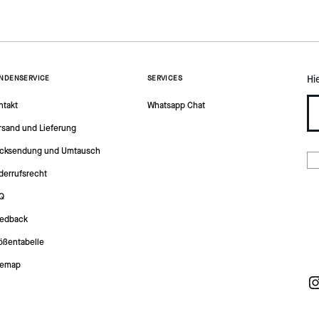
Hi
NDENSERVICE
SERVICES
ntakt
Whatsapp Chat
rsand und Lieferung
cksendung und Umtausch
derrufsrecht
Q
edback
ößentabelle
temap