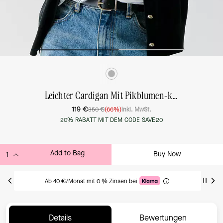
Leichter Cardigan Mit Pikblumen-knopf
119 €
350 €
(66%)
inkl. MwSt.
20% RABATT MIT DEM CODE SAVE20
Add to Bag
Buy Now
ADDING TO BAG
Ab 40 €/Monat mit 0 % Zinsen bei
Details
Bewertungen