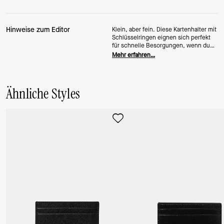
Hinweise zum Editor
Klein, aber fein. Diese Kartenhalter mit
Schlüsselringen eignen sich perfekt
für schnelle Besorgungen, wenn du
dir einen Kaffee holst, oder zum
Mehr erfahren…
Befestigen an deiner Lieblingstasche.
Ähnliche Styles