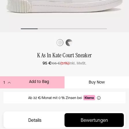
K As In Kate Court Sneaker
95 €
195 €
(51%)
inkl. MwSt.
Add to Bag
Buy Now
ADDING TO BAG
Ab 32 €/Monat mit 0 % Zinsen bei
Details
Bewertungen