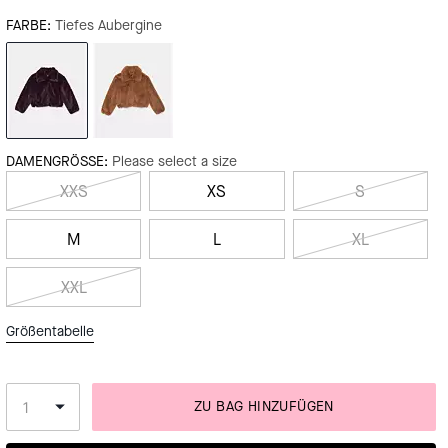
FARBE:
Tiefes Aubergine
DAMENGRÖSSE:
Please select a size
XXS
XS
S
M
L
XL
XXL
Größentabelle
ZU BAG HINZUFÜGEN