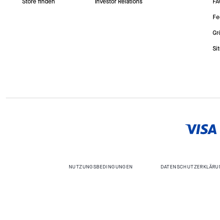
Store finden
Investor Relations
FA
Fe
Gr
Si
NUTZUNGSBEDINGUNGEN
DATENSCHUTZERKLÄRU