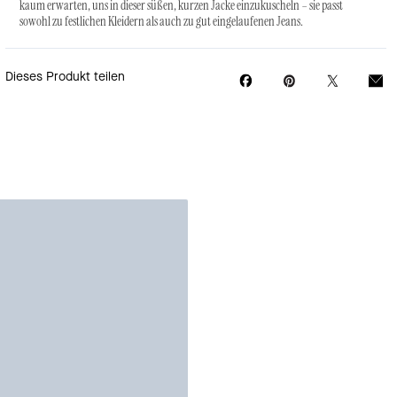
kaum erwarten, uns in dieser süßen, kurzen Jacke einzukuscheln – sie passt
sowohl zu festlichen Kleidern als auch zu gut eingelaufenen Jeans.
Dieses Produkt teilen