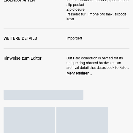
EIGENSCHAFTEN
Innen: interior function zip pocket and
slip pocket
Zip closure
Passend für: iPhone pro max, airpods,
keys
WEITERE DETAILS
Importiert
Hinweise zum Editor
Our Halo collection is named for its
unique ring-shaped hardware—an
archival detail that dates back to Kate
and Andy Spade's early days in
Mehr erfahren…
business. This petite crossbody in
glossy glazed leather and shiny studs
is a perfect complement.