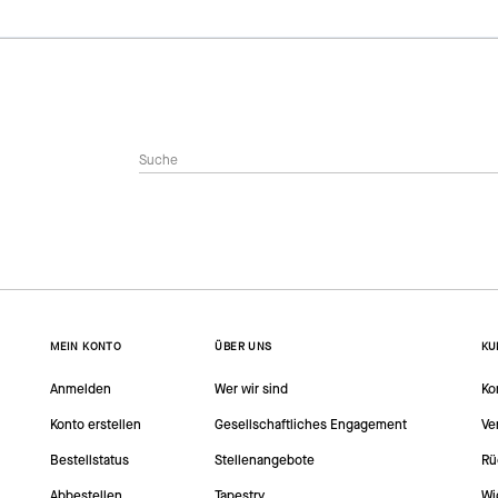
MEIN KONTO
ÜBER UNS
KU
Anmelden
Wer wir sind
Ko
Konto erstellen
Gesellschaftliches Engagement
Ve
Bestellstatus
Stellenangebote
Rü
Abbestellen
Tapestry
Wi