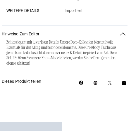
WEITERE DETAILS
Importiert
Hinweise Zum Editor
Zeitlos elegant mit luxuriösen Details: Unsere Deco-Kollektion bietet stilvolle
Essentials für den Alltag und besondere Momente. Diese Crossbody-Tasche aus
genarbtem Leder besticht durch unser neues K-Detail, inspiriert vom Art-Deco-
Stil. PS: Wenn Sie unsere Knott-Modelle lieben, werden Sie die Deco garantiert
ebenso schätzen!
Dieses Produkt teilen