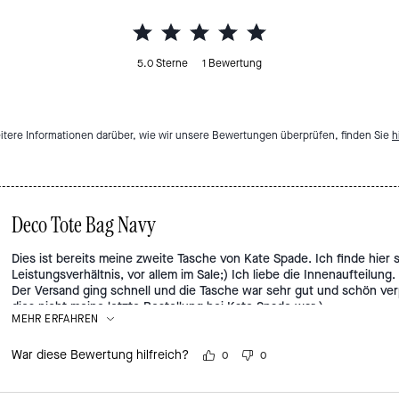
5.0
Sterne
1
Bewertung
itere Informationen darüber, wie wir unsere Bewertungen überprüfen, finden Sie
h
Deco Tote Bag Navy
Dies ist bereits meine zweite Tasche von Kate Spade. Ich finde hier 
Leistungsverhältnis, vor allem im Sale;) Ich liebe die Innenaufteilung
Der Versand ging schnell und die Tasche war sehr gut und schön verp
dies nicht meine letzte Bestellung bei Kate Spade war:)
MEHR ERFAHREN
War diese Bewertung hilfreich?
0
0