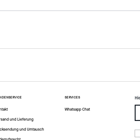
Hi
NDENSERVICE
SERVICES
ntakt
Whatsapp Chat
rsand und Lieferung
cksendung und Umtausch
derrufsrecht