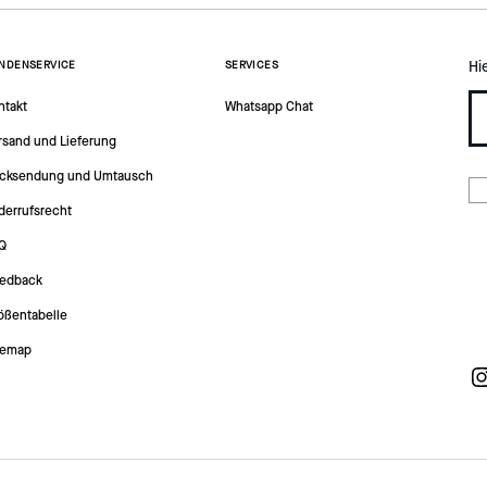
Hi
NDENSERVICE
SERVICES
ntakt
Whatsapp Chat
rsand und Lieferung
cksendung und Umtausch
derrufsrecht
Q
edback
ößentabelle
temap