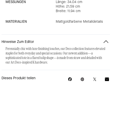
MESSUNGEN
Länge: 34.04 cm
Höhe: 21.59 cm
Breite: 11.94 cm
MATERIALIEN
Mattgoldfarbene Metalldetails
Hinweise Zum Editor
Perennially chic with luxe finishing touches, our Deco collection features elevated
staples for both everyday and special occasions. Our newest addition—a
sophisticated tote in a flared tulip shape—is made from straw and detailed with
our Art Deco-inspired K hardware.
Dieses Produkt teilen